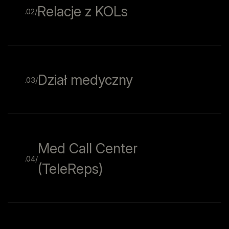
Relacje z KOLs
.02/
Dział medyczny
.03/
Med Call Center
.04/
(TeleReps)